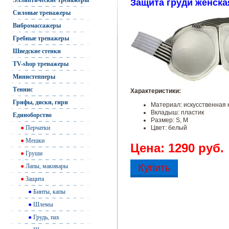
Эллиптические тренажеры
Защита груди женская
Силовые тренажеры
Вибромассажеры
Гребные тренажеры
Шведские стенки
TV-shop тренажеры
Министепперы
Теннис
Характеристики:
Грифы, диски, гири
Материал: искусственная 
Вкладыш: пластик
Единоборство
Размер: S, M
●
Перчатки
Цвет: белый
●
Мешки
Цена: 1290 руб.
●
Груши
Купить
●
Лапы, макивары
●
Защита
●
Бинты, капы
●
Шлемы
●
Грудь, пах