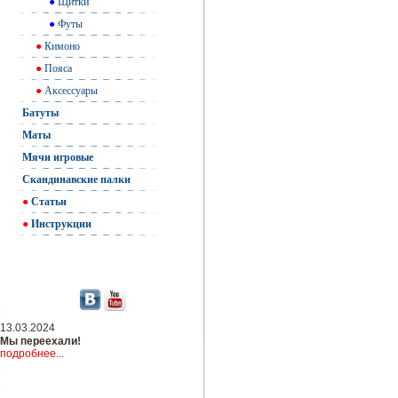
●
Щитки
●
Футы
●
Кимоно
●
Пояса
●
Аксессуары
Батуты
Маты
Мячи игровые
Скандинавские палки
●
Статьи
●
Инструкции
13.03.2024
Мы переехали!
подробнее...